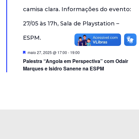
t
s
a
u
a
.
i
s
d
D
maio 27, 2025 @ 17:00
-
19:00
e
e
Palestra “Angola em Perspectiva” com Odair
s
t
E
Marques e Isidro Sanene na ESPM
a
v
c
a
e
d
o
n
t
o
s