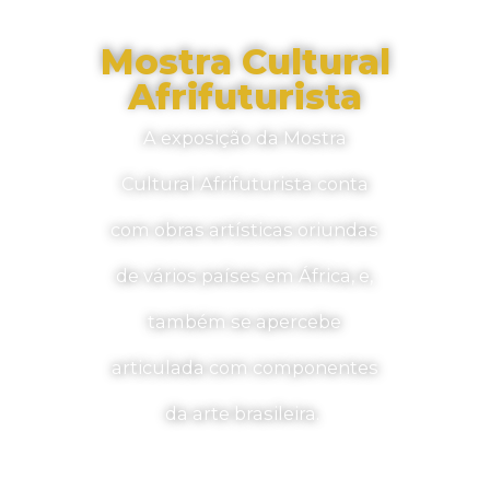
Mostra Cultural
Afrifuturista
A exposição da Mostra
Cultural Afrifuturista conta
com obras artísticas oriundas
de vários países em África, e,
também se apercebe
articulada com componentes
da arte brasileira.