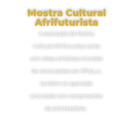
Mostra Cultural
Afrifuturista
A exposição da Mostra
Cultural Afrifuturista conta
com obras artísticas oriundas
de vários países em África, e,
também se apercebe
articulada com componentes
da arte brasileira.