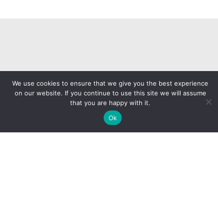
We use cookies to ensure that we give you the best experience
on our website. If you continue to use this site we will assume
ENTRE EM CONTATO
that you are happy with it.
Ok
Email
contato@africaatual.com.br