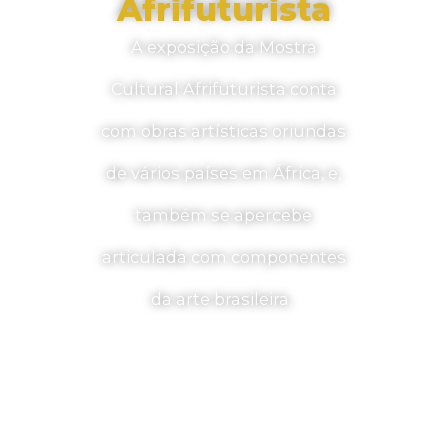
Afrifuturista
A exposição da Mostra
Cultural Afrifuturista conta
com obras artísticas oriundas
de vários países em África, e,
também se apercebe
articulada com componentes
da arte brasileira.