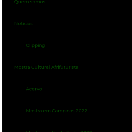
Quem somos
Notícias
Clipping
Mostra Cultural Afrifuturista
Acervo
Mostra em Campinas 2022