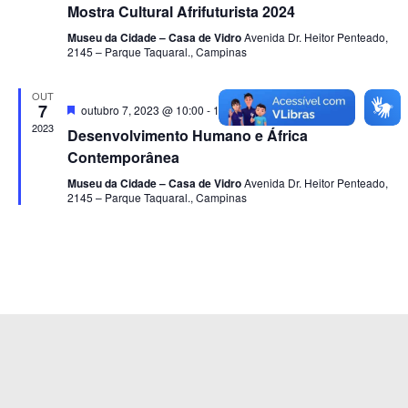
t
Mostra Cultural Afrifuturista 2024
s
Museu da Cidade – Casa de Vidro
Avenida Dr. Heitor Penteado,
a
u
2145 – Parque Taquaral., Campinas
a
.
i
OUT
7
D
outubro 7, 2023 @ 10:00
-
11:00
s
e
2023
Desenvolvimento Humano e África
s
d
t
Contemporânea
a
e
c
Museu da Cidade – Casa de Vidro
Avenida Dr. Heitor Penteado,
a
2145 – Parque Taquaral., Campinas
E
d
v
o
e
n
t
o
s