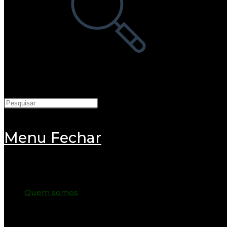
pesquisa
do
site
Menu
Fechar
Quem somos