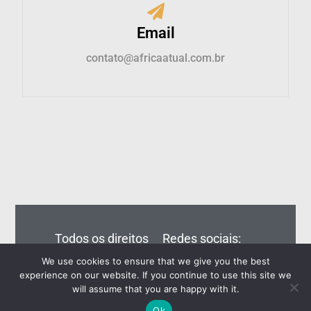
Email
contato@africaatual.com.br
Todos os direitos
Redes sociais:
reservados – Editora
We use cookies to ensure that we give you the best
Eiros do Brasil Ltda
experience on our website. If you continue to use this site we
will assume that you are happy with it.
Ok