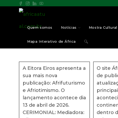
Ir
para
o
Quem somos
Notícias
Mostra Cultural 
conteúdo
Alternar
Mapa Interativo de África
pesquisa
A Eitora Eiros apresenta a
O site Á
do
sua mais nova
de publ
publicação: Afrifuturismo
atualiza
site
e Afriotimismo. O
principa
lançamento acontece dia
acontec
13 de abril de 2026.
continen
CERIMONIAL: Mediadora:
dentro 