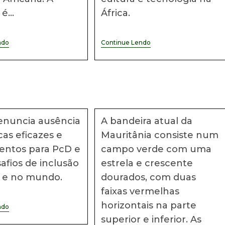
a é…
África.
9º
Notícias
ndo
Continue Lendo
Congresso
Africanas
Pan-
#32
Africano
De
Lomé
2025
Reúne
África
E
enuncia ausência
A bandeira atual da
Diáspora
Para
cas eficazes e
Mauritânia consiste num
Renovar
O
entos para PcD e
campo verde com uma
Pan-
afios de inclusão
estrela e crescente
Africanismo
l e no mundo.
dourados, com duas
faixas vermelhas
horizontais na parte
A
ndo
SOCIEDADE
superior e inferior. As
DOS