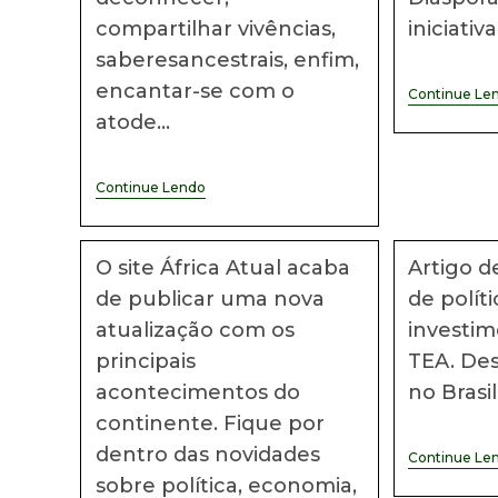
compartilhar vivências,
iniciativ
saberesancestrais, enfim,
encantar-se com o
Continue Le
atode…
Livro
Continue Lendo
A
África
Que
Alguém
O site África Atual acaba
Artigo d
Te
Conta
de publicar uma nova
de políti
atualização com os
investim
principais
TEA. Des
acontecimentos do
no Brasi
continente. Fique por
dentro das novidades
Continue Le
sobre política, economia,