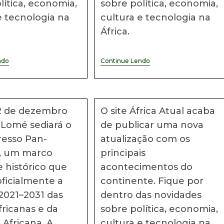
lítica, economia,
sobre política, economia,
e tecnologia na
cultura e tecnologia na
África.
Notícias
Notícias
ndo
Continue Lendo
Africanas
Africanas
#34
#33
12 de dezembro
O site África Atual acaba
 Lomé sediará o
de publicar uma nova
resso Pan-
atualização com os
o, um marco
principais
e histórico que
acontecimentos do
oficialmente a
continente. Fique por
2021–2031 das
dentro das novidades
fricanas e da
sobre política, economia,
 Africana. A
cultura e tecnologia na