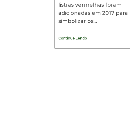
ESQUECIDOS
listras vermelhas foram
E
adicionadas em 2017 para
AUSÊNCIA
DE
simbolizar os…
POLÍTICAS
PÚBLICAS
EFICAZES
E
Nova
Continue Lendo
DE
Bandeira
INVESTIMENTOS
Oficial
PÚBLICOS
Da
E
Mauritânia
PRIVADOSPARA
PcD
E
TEA