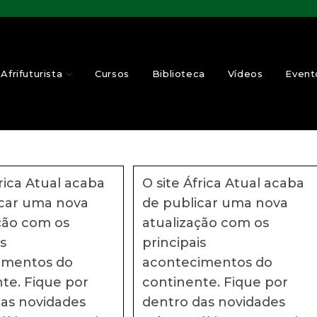
Afrifuturista
Cursos
Biblioteca
Vídeos
Event
frica Atual acaba
O site África Atual acaba
icar uma nova
de publicar uma nova
ção com os
atualização com os
is
principais
imentos do
acontecimentos do
te. Fique por
continente. Fique por
das novidades
dentro das novidades