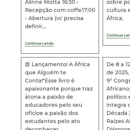
Alinne Motta 16:30 -
sobre po
Recepção com coffe17:00
cultura 
- Abertura (vc precisa
África.
definir…
Continue Le
Lançamento
Continue Lendo
Do
Livro
Afrifuturismo
E
📗 Lançamento! A África
De 8 a 
Afriotimismo
que Alguém te
de 2025,
Conta!"Esse livro é
9º Cong
apaixonante porque traz
African
àtona a paixão de
político 
educadores pelo seu
integra 
ofícioe a paixão dos
Década 
estudantes pelo ato
Raízes A
deconhecer,
Diáspora