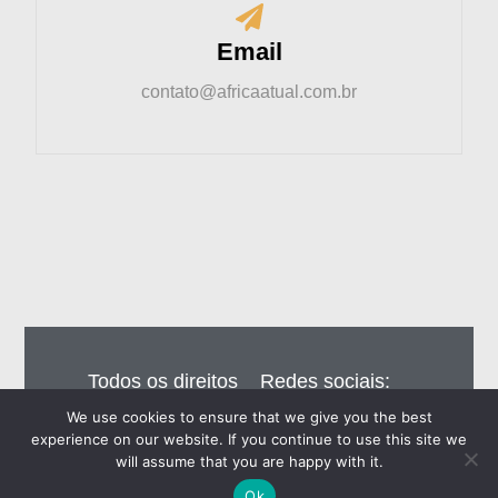
Email
contato@africaatual.com.br
Todos os direitos
Redes sociais:
reservados – Editora
We use cookies to ensure that we give you the best
Eiros do Brasil Ltda
experience on our website. If you continue to use this site we
will assume that you are happy with it.
Ok