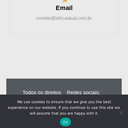
Email
contato@africaatual.com.br
Todos os direitos
Redes sociais:
reservados – Editora
We use cookies to ensure that we give you the best
Eiros do Brasil Ltda
experience on our website. If you continue to use this site we
will assume that you are happy with it.
Ok