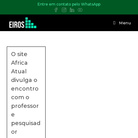
Entre em contato pelo WhatsApp
Menu
O site
Africa
Atual
divulga o
encontro
com o
professor
e
pesquisad
or