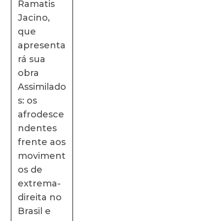
Ramatis
Jacino,
que
apresenta
rá sua
obra
Assimilado
s: os
afrodesce
ndentes
frente aos
moviment
os de
extrema-
direita no
Brasil e