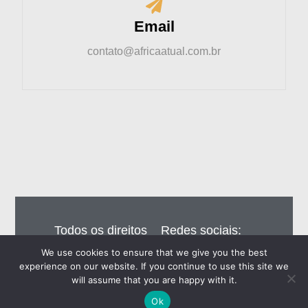
Email
contato@africaatual.com.br
Todos os direitos
Redes sociais:
reservados – Editora
We use cookies to ensure that we give you the best
Eiros do Brasil Ltda
experience on our website. If you continue to use this site we
will assume that you are happy with it.
Ok