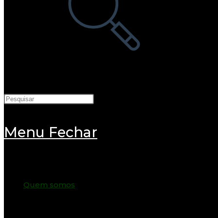
pesquisa
do
site
Menu
Fechar
Quem somos