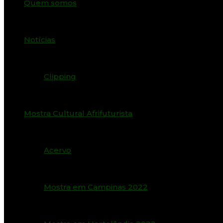
Quem somos
Notícias
Clipping
Mostra Cultural Afrifuturista
Acervo
Mostra em Campinas 2022