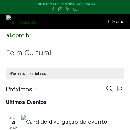
Entre em contato pelo WhatsApp
Menu
Feira Cultural
Não há eventos futuros.
Próximos
N
P
P
L
r
a
e
i
o
S
Últimos Eventos
v
s
s
c
t
e
u
q
e
a
r
g
OUT
u
a
4
a
l
r
2025
i