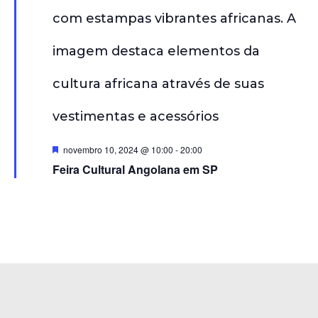
D
novembro 10, 2024 @ 10:00
-
20:00
e
Feira Cultural Angolana em SP
s
t
a
c
a
d
o