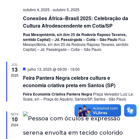
t
s
outubro 4, 2025
-
outubro 5, 2025
a
u
Conexões África–Brasil 2025: Celebração da
a
Cultura Afrodescendente em Cotia/SP
.
i
Rua Mesopotâmia, s/n (km 25 da Rodovia Raposo Tavares,
sentido Capital) – Jd. Passárgada – Cotia – São Paulo
Rua
s
Mesopotâmia, s/n (km 25 da Rodovia Raposo Tavares, sentido
Capital) – Jd. Passárgada – Cotia – São Paulo
d
e
JUL
E
13
D
julho 13, 2025 @ 09:00
-
19:00
e
2025
v
Feira Pantera Negra celebra cultura e
s
t
economia criativa preta em Santos (SP)
e
a
n
c
Feira Economia Criativa Pantera Negra
Praça Vereador Luiz La
a
Scala, s/n – Praça do Aquário, Santos/SP, Santos - São Paulo
t
d
o
o
NOV
10
s
2024