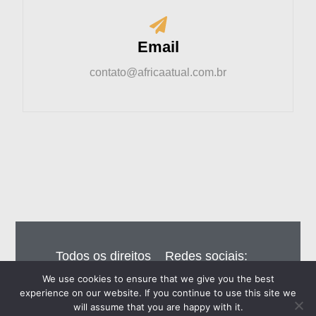
Email
contato@africaatual.com.br
Todos os direitos
Redes sociais:
reservados – Editora
We use cookies to ensure that we give you the best
Eiros do Brasil Ltda
experience on our website. If you continue to use this site we
will assume that you are happy with it.