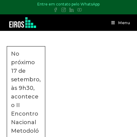
Entre em contato pelo WhatsApp
Menu
No
próximo
17 de
setembro,
às 9h30,
acontece
o II
Encontro
Nacional
Metodoló