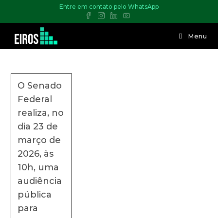
Entre em contato pelo WhatsApp
Menu
O Senado
Federal
realiza, no
dia 23 de
março de
2026, às
10h, uma
audiência
pública
para