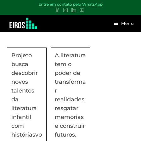
Entre em contato pelo WhatsApp
Menu
Projeto
A literatura
busca
tem o
descobrir
poder de
novos
transforma
talentos
r
da
realidades,
literatura
resgatar
infantil
memórias
com
e construir
históriasvo
futuros.