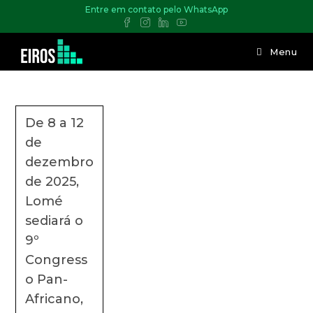
Entre em contato pelo WhatsApp
Menu
De 8 a 12
de
dezembro
de 2025,
Lomé
sediará o
9º
Congress
o Pan-
Africano,