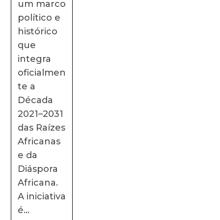
um marco
político e
histórico
que
integra
oficialmen
te a
Década
2021–2031
das Raízes
Africanas
e da
Diáspora
Africana.
A iniciativa
é…