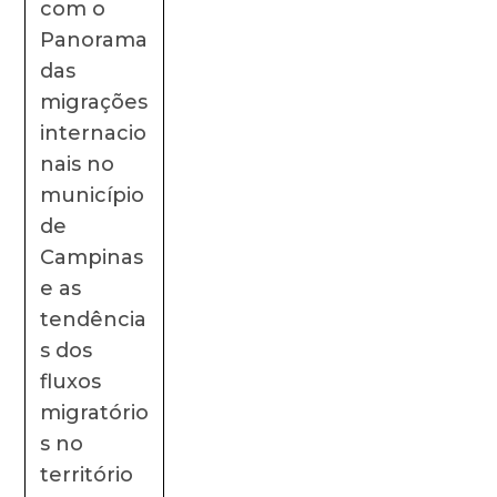
com o
Panorama
das
migrações
internacio
nais no
município
de
Campinas
e as
tendência
s dos
fluxos
migratório
s no
território