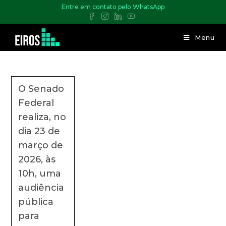
Entre em contato pelo WhatsApp
Menu
O Senado
Federal
realiza, no
dia 23 de
março de
2026, às
10h, uma
audiência
pública
para