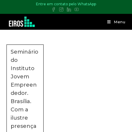
Entre em contato pelo WhatsApp
Menu
Seminário
do
Instituto
Jovem
Empreen
dedor.
Brasília.
Com a
ilustre
presença