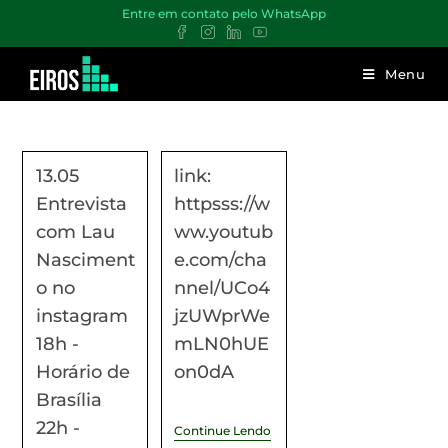
Entre em contato pelo WhatsApp
Menu
13.05
link:
Entrevista
httpsss://w
com Lau
ww.youtub
Nasciment
e.com/cha
o no
nnel/UCo4
instagram
jzUWprWe
18h -
mLN0hUE
Horário de
on0dA
Brasília
22h -
Continue Lendo