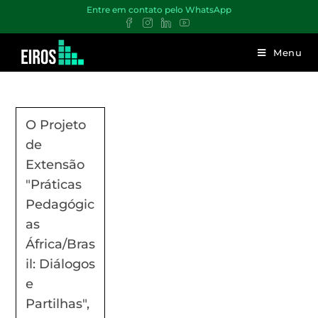
Entre em contato pelo WhatsApp
Menu
O Projeto
de
Extensão
"Práticas
Pedagógic
as
África/Bras
il: Diálogos
e
Partilhas",