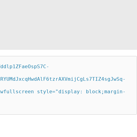
Wddlp1ZFaeOspS7C-
QRYUMdJxcqHwdAlF6tzrAXVmijCgLs7TIZ4sgJwSq-
owfullscreen style="display: block;margin-