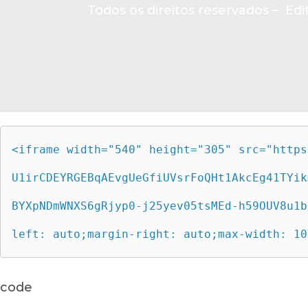
Todos os direitos reservados – Edit
<iframe width="540" height="305" src="https
U1irCDEYRGEBqAEvgUeGfiUVsrFoQHt1AkcEg41TYik
BYXpNDmWNXS6gRjyp0-j25yev05tsMEd-h59OUV8u1b
left: auto;margin-right: auto;max-width: 10
code