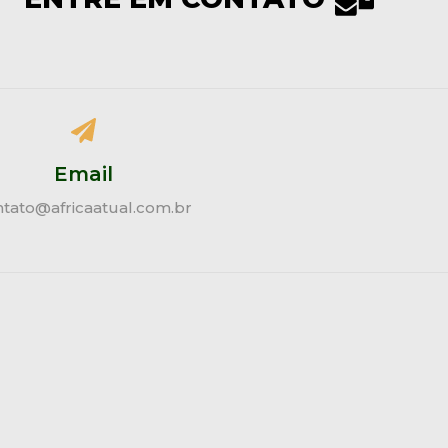
Email
ntato@africaatual.com.br