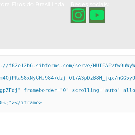
ora Eiros do Brasil Ltda
Redes sociais:
://f82e12b6.sibforms.com/serve/MUIFAFvfw9uWy
m4OjPRaS8xNyGHJ9847dzj-Q17A3pDzB8N_jqx7nGG5y
gpZFdj" frameborder="0" scrolling="auto" all
0%;"></iframe>