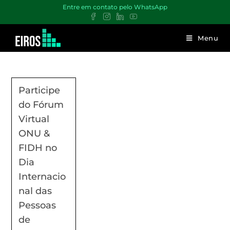
Entre em contato pelo WhatsApp
Menu
Participe
do Fórum
Virtual
ONU &
FIDH no
Dia
Internacio
nal das
Pessoas
de