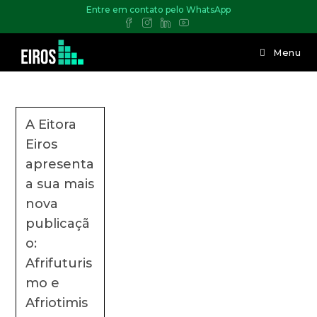
Entre em contato pelo WhatsApp
Menu
A Eitora
Eiros
apresenta
a sua mais
nova
publicaçã
o:
Afrifuturis
mo e
Afriotimis