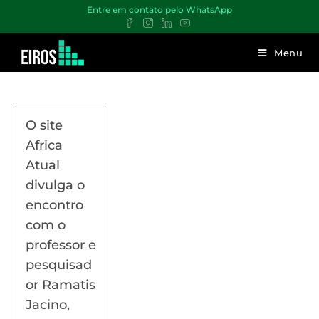
Entre em contato pelo WhatsApp
Menu
O site
Africa
Atual
divulga o
encontro
com o
professor e
pesquisad
or Ramatis
Jacino,