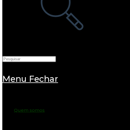
pesquisa
do
site
Menu
Fechar
Quem somos