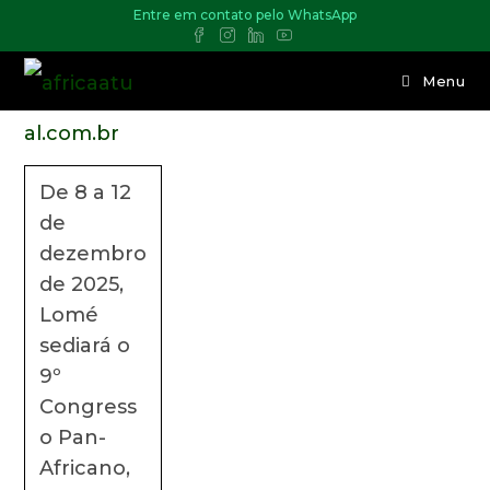
Entre em contato pelo WhatsApp
Menu
De 8 a 12
de
dezembro
de 2025,
Lomé
sediará o
9º
Congress
o Pan-
Africano,