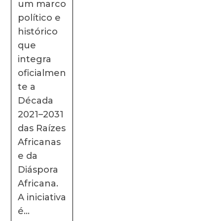
um marco
político e
histórico
que
integra
oficialmen
te a
Década
2021–2031
das Raízes
Africanas
e da
Diáspora
Africana.
A iniciativa
é…