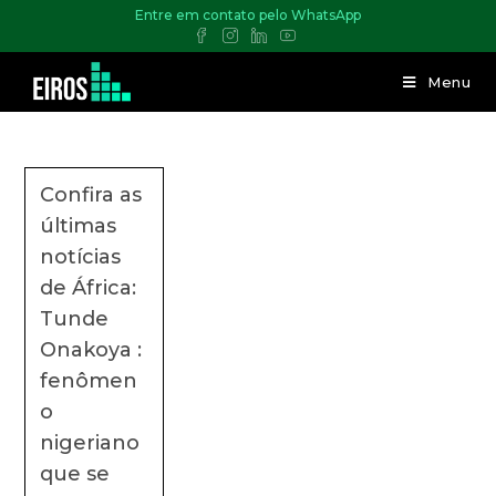
Entre em contato pelo WhatsApp
Menu
Confira as
últimas
notícias
de África:
Tunde
Onakoya :
fenômen
o
nigeriano
que se