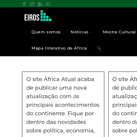
Quem somos
Notícias
Mostra Cultural 
Mapa Interativo de África
O site África Atual acaba
O site Áf
de publicar uma nova
de publi
atualização com os
atualiza
principais acontecimentos
principa
do continente. Fique por
do conti
dentro das novidades
dentro d
sobre política, economia,
sobre pol