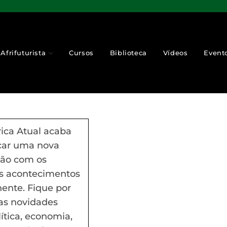
Afrifuturista
Cursos
Biblioteca
Vídeos
Event
rica Atual acaba
car uma nova
ção com os
is acontecimentos
nente. Fique por
as novidades
ítica, economia,