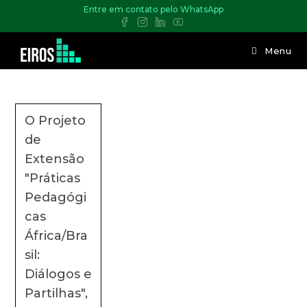
Entre em contato pelo WhatsApp
Menu
O Projeto
de
Extensão
"Práticas
Pedagógi
cas
África/Bra
sil:
Diálogos e
Partilhas",