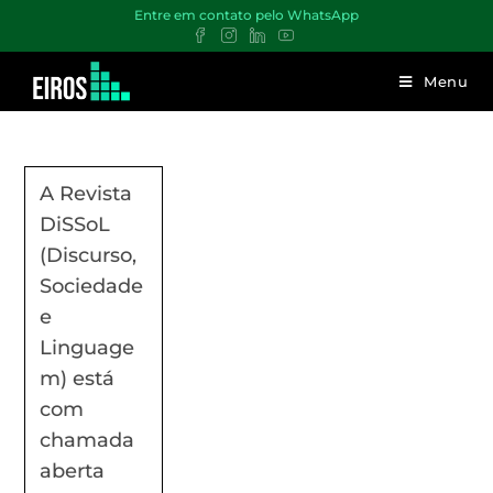
Entre em contato pelo WhatsApp
Menu
A Revista
DiSSoL
(Discurso,
Sociedade
e
Linguage
m) está
com
chamada
aberta