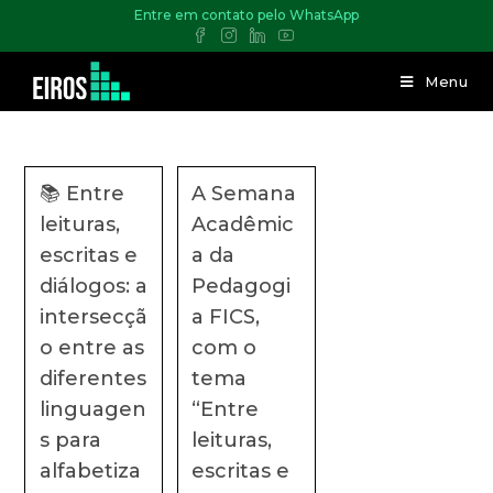
Entre em contato pelo WhatsApp
Menu
📚 Entre
A Semana
leituras,
Acadêmic
escritas e
a da
diálogos: a
Pedagogi
intersecçã
a FICS,
o entre as
com o
diferentes
tema
linguagen
“Entre
s para
leituras,
alfabetiza
escritas e