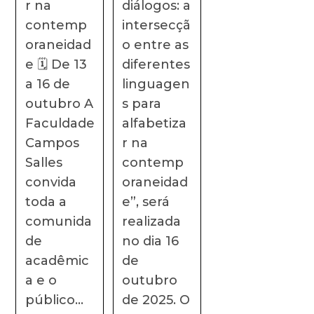
r na
diálogos: a
contemp
intersecçã
oraneidad
o entre as
e 🗓 De 13
diferentes
a 16 de
linguagen
outubro A
s para
Faculdade
alfabetiza
Campos
r na
Salles
contemp
convida
oraneidad
toda a
e”, será
comunida
realizada
de
no dia 16
acadêmic
de
a e o
outubro
público…
de 2025. O