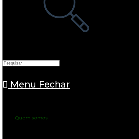
pesquisa
do
site
Menu
Fechar
Quem somos