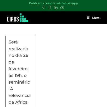
Entre em contato pelo WhatsApp
Menu
Será
realizado
no dia 26
de
fevereiro,
às 19h, o
seminário
“A
relevância
da África