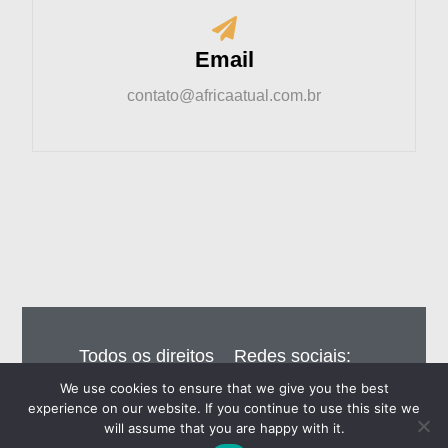
Email
contato@africaatual.com.br
Todos os direitos
Redes sociais:
reservados – Editora
We use cookies to ensure that we give you the best
Eiros do Brasil Ltda
experience on our website. If you continue to use this site we
will assume that you are happy with it.