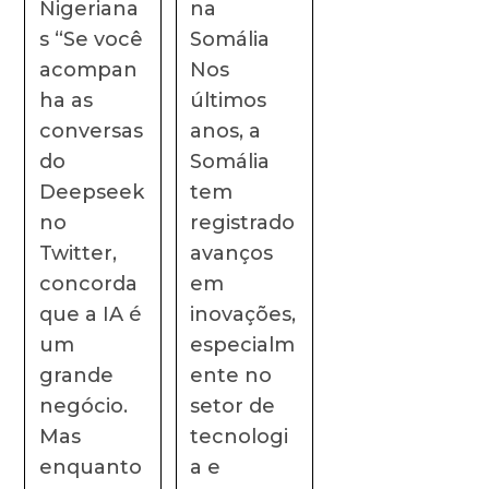
Nigeriana
na
s “Se você
Somália
acompan
Nos
ha as
últimos
conversas
anos, a
do
Somália
Deepseek
tem
no
registrado
Twitter,
avanços
concorda
em
que a IA é
inovações,
um
especialm
grande
ente no
negócio.
setor de
Mas
tecnologi
enquanto
a e