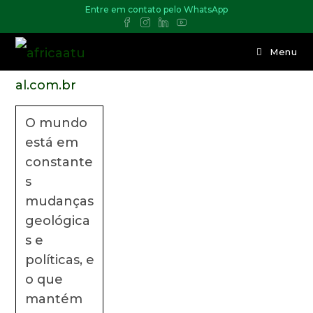
Entre em contato pelo WhatsApp
Menu
O mundo
está em
constante
s
mudanças
geológica
s e
políticas, e
o que
mantém