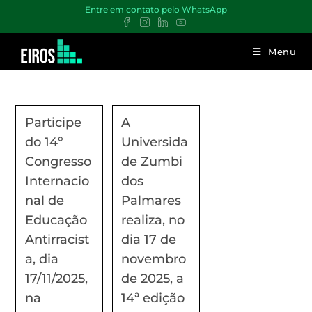
Entre em contato pelo WhatsApp
Menu
Participe
A
do 14º
Universida
Congresso
de Zumbi
Internacio
dos
nal de
Palmares
Educação
realiza, no
Antirracist
dia 17 de
a, dia
novembro
17/11/2025,
de 2025, a
na
14ª edição