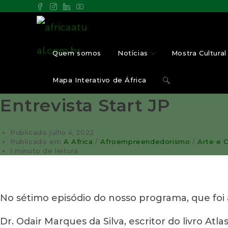
Quem somos
Notícias
Mostra Cultural 
Mapa Interativo de África
Entrevista Start JP
Publicado
julho 4, 2022
Publicado em
A Africa
/
Afroempreendedorismo
/
Arte e C
1 minuto de leitura
No sétimo episódio do nosso programa, que foi
Dr. Odair Marques da Silva, escritor do livro At