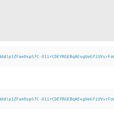
Wddlp1ZFaeOspS7C-U1irCDEYRGEBqAEvgUeGfiUVsrFo
Wddlp1ZFaeOspS7C-U1irCDEYRGEBqAEvgUeGfiUVsrFo