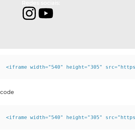
Redes sociais:
<iframe width="540" height="305" src="http
code
<iframe width="540" height="305" src="http