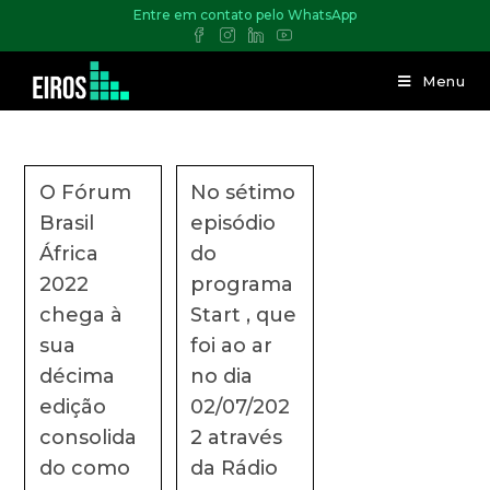
Entre em contato pelo WhatsApp
Menu
O Fórum
No sétimo
Brasil
episódio
África
do
2022
programa
chega à
Start , que
sua
foi ao ar
décima
no dia
edição
02/07/202
consolida
2 através
do como
da Rádio