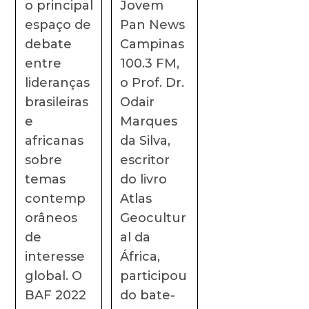
o principal
Jovem
espaço de
Pan News
debate
Campinas
entre
100.3 FM,
lideranças
o Prof. Dr.
brasileiras
Odair
e
Marques
africanas
da Silva,
sobre
escritor
temas
do livro
contemp
Atlas
orâneos
Geocultur
de
al da
interesse
África,
global. O
participou
BAF 2022
do bate-