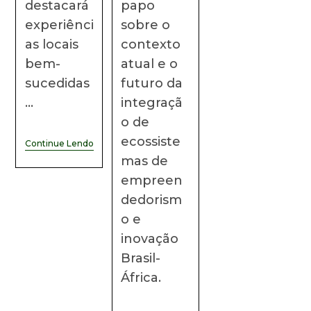
destacará
papo
experiênci
sobre o
as locais
contexto
bem-
atual e o
sucedidas
futuro da
…
integraçã
o de
ecossiste
Continue Lendo
mas de
empreen
dedorism
o e
inovação
Brasil-
África.