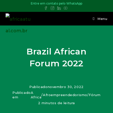
Entre em contato pelo WhatsApp
Menu
Brazil African
Forum 2022
Publicado
novembro 30, 2022
Publicado
A
/
Afroempreendedorismo
/
Fórum
em
Africa
2 minutos de leitura