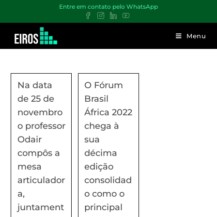
Entre em contato pelo WhatsApp
Menu
Na data
O Fórum
de 25 de
Brasil
novembro
África 2022
o professor
chega à
Odair
sua
compôs a
décima
mesa
edição
articulador
consolidad
a,
o como o
juntament
principal