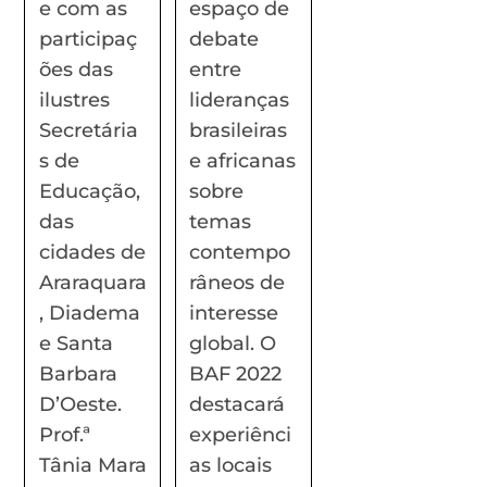
e com as
espaço de
participaç
debate
ões das
entre
ilustres
lideranças
Secretária
brasileiras
s de
e africanas
Educação,
sobre
das
temas
cidades de
contempo
Araraquara
râneos de
, Diadema
interesse
e Santa
global. O
Barbara
BAF 2022
D’Oeste.
destacará
Prof.ª
experiênci
Tânia Mara
as locais