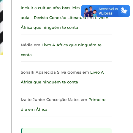
incluir a cultura afro-brasileira nas salas de
aula – Revista Conexão Literatura
em
Livro A
África que ninguém te conta
Nádia
em
Livro A África que ninguém te
conta
Sonarli Aparecida Silva Gomes
em
Livro A
África que ninguém te conta
Izalto Junior Conceição Matos
em
Primeiro
dia em África