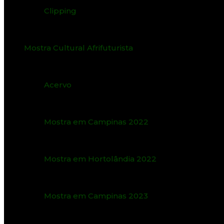
Clipping
Mostra Cultural Afrifuturista
Acervo
Mostra em Campinas 2022
Mostra em Hortolândia 2022
Mostra em Campinas 2023