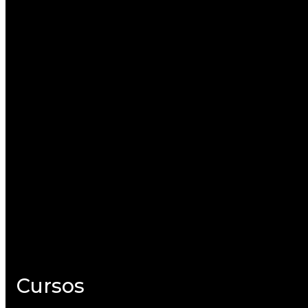
Acervo
Mostra em Campinas 2022
Mostra em Hortolândia 2022
Mostra em Campinas 2023
Mostra em Osasco 2023
Cursos