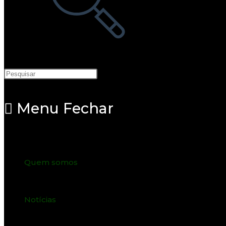
pesquisa
do
site
Menu
Fechar
Quem somos
Notícias