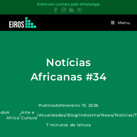
Entre em contato pelo WhatsApp
Menu
Notícias
Africanas #34
Publicado
fevereiro 19, 2026
ado
A
Arte e
/
/
Atualidades
/
Blog
/
Indústria
/
News
/
Notícias
/
Africa
Cultura
7 minutos de leitura