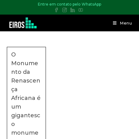
Entre em contato pelo WhatsApp
Menu
O
Monume
nto da
Renascen
ça
Africana é
um
gigantesc
o
monume