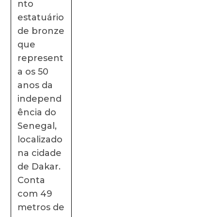
nto
estatuário
de bronze
que
represent
a os 50
anos da
independ
ência do
Senegal,
localizado
na cidade
de Dakar.
Conta
com 49
metros de