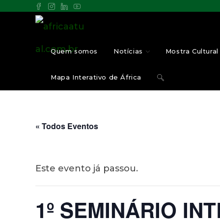
Ir
para
o
Quem somos
Notícias
Mostra Cultural 
conteúdo
Alternar
Mapa Interativo de África
pesquisa
« Todos Eventos
do
site
Este evento já passou.
1º SEMINÁRIO IN