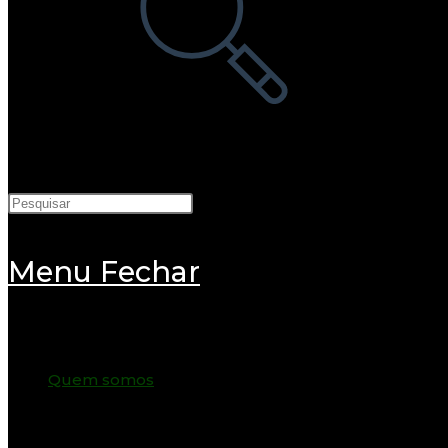
pesquisa
do
site
Menu
Fechar
Quem somos